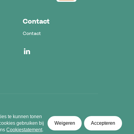
Contact
Contact
ment
Cookiestatement
Cookie Instellingen
ties te kunnen tonen
cookies gebruiken bij
Weigeren
Accepteren
ons
Cookiestatement
.