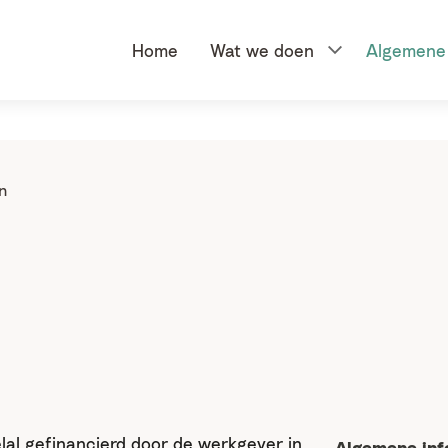
Voor verwijzers
Home
Wat we doen
Algemene 
n
al gefinancierd door de werkgever in
Algemene inf