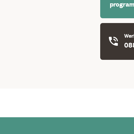
progra
Werk
08