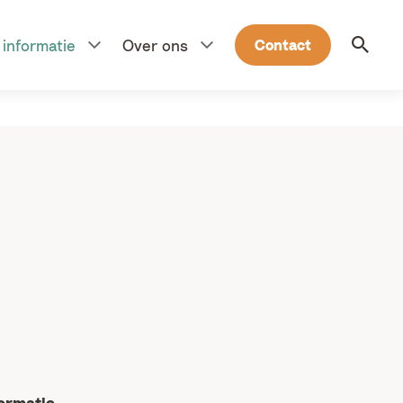
Voor werkgevers
Kannick is onderdeel van
informatie
Over ons
Contact
ormatie