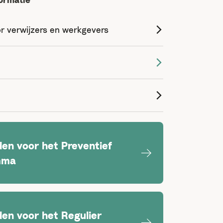
or verwijzers en werkgevers
en voor het Preventief
mma
en voor het Regulier