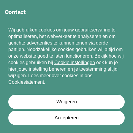
Contact
Contact
Wij gebruiken cookies om jouw gebruikservaring te
optimaliseren, het webverkeer te analyseren en om
gerichte advertenties te kunnen tonen via derde
partijen. Noodzakelijke cookies gebruiken wij altijd om
onze website goed te laten functioneren. Bekijk hoe wij
cookies gebruiken bij
Cookie instellingen
ook kun je
Algemene voorwaarden
hier jouw instelling beheren en je toestemming altijd
Privacystatement
wijzigen. Lees meer over cookies in ons
Cookiestatement
.
Cookiestatement
Cookie Instellingen
Weigeren
© 2026 Kannick
Accepteren
Deel dit artikel